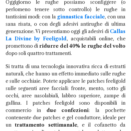
Oggigiorno le rughe possiamo sconfiggere (o
perlomeno tenere sotto controllo) le rughe in
tantissimi modi: con la
ginnastica facciale
, con una
sana risata, o con degli adesivi antirughe di ultima
generazione. Vi presentiamo oggi gli adesivi di
Callas
La Divine by Feeligold
, acquistabili online, che
promettono di
ridurre del 40% le rughe del volto
dopo soli quattro trattamenti.
Si tratta di una tecnologia innovativa ricca di estratti
naturali, che hanno un effetto immediato sulle rughe
e sulle occhiaie. Potete applicare le patches feeligold
sulle seguenti aree facciali: fronte, mento, sotto gli
occhi, aree nasolabiali, labbro superiore, zampe di
gallina. I patches feeligold sono disponibili in
commercio in
due confezioni
: la pochette
contenente due patches e gel conduttore, ideale per
un
trattamento
settimanale
, e il cofanetto da